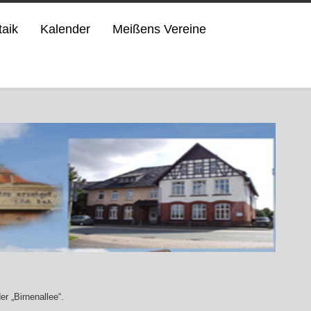
taik
Kalender
Meißens Vereine
r „Birnenallee“.