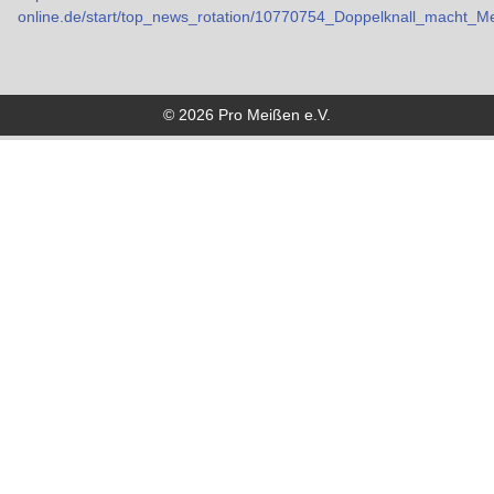
online.de/start/top_news_rotation/10770754_Doppelknall_macht_
© 2026 Pro Meißen e.V.